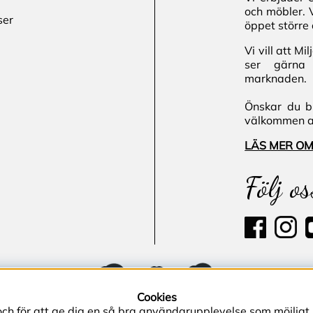
och möbler. 
ser
öppet större 
Vi vill att M
ser gärna 
marknaden.
Önskar du bl
välkommen att
LÄS MER OM
Följ os
Cookies
och för att ge dig en så bra användarupplevelse som möjligt,