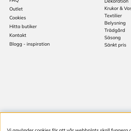
FAQ
Dekoration
Krukor & Va
Outlet
Textilier
Cookies
Belysning
Hitta butiker
Trädgård
Kontakt
Säsong
Blogg - inspiration
Sänkt pris
Vi använder cookies för att vår webbplats skall fungera 