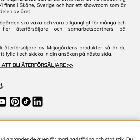
Vi finns i Skåne, Sverige och har ett showroom som är
delen av året.
iljögården ska växa och vara tillgängligt för många och
fler återförsäljare och samarbetspartners på
i återförsäljare av Miljögårdens produkter så är du
 fylla i och skicka in din ansökan på nästa sida.
 ATT BLI ÅTERFÖRSÄLJARE >>
s
 vi använder de även för marknadsföring och statistik. Du