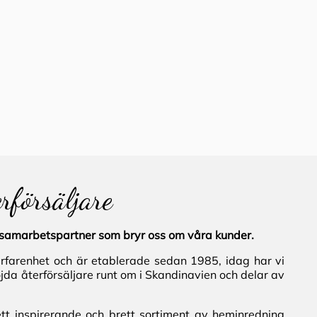
erförsäljare
al samarbetspartner som bryr oss om våra kunder.
erfarenhet och är etablerade sedan 1985, idag har vi
jda återförsäljare runt om i Skandinavien och delar av
ett inspirerande och brett sortiment av heminredning