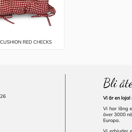
 CUSHION RED CHECKS
Bli åt
 26
Vi är en loj
Vi har lång 
över 3000 nö
Europa.
Vi erbjuder 