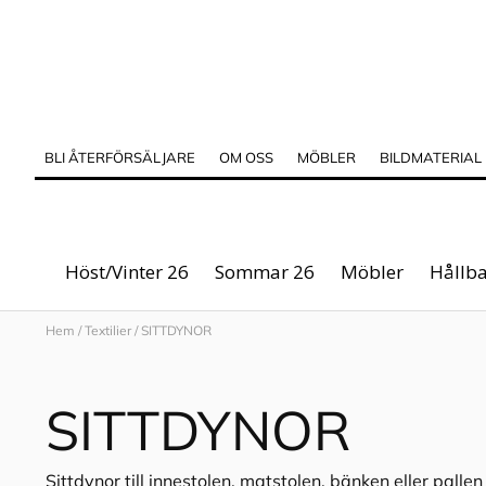
BLI ÅTERFÖRSÄLJARE
OM OSS
MÖBLER
BILDMATERIAL
Höst/Vinter 26
Sommar 26
Möbler
Hållba
Hem
/
Textilier
/
SITTDYNOR
SITTDYNOR
Sittdynor till innestolen, matstolen, bänken eller pallen