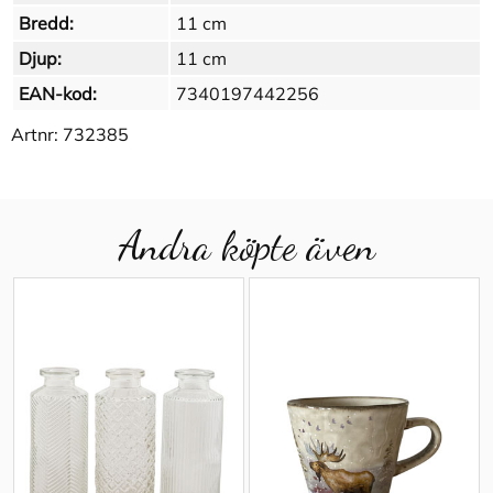
Bredd:
11 cm
Djup:
11 cm
EAN-kod:
7340197442256
Artnr:
732385
Andra köpte även