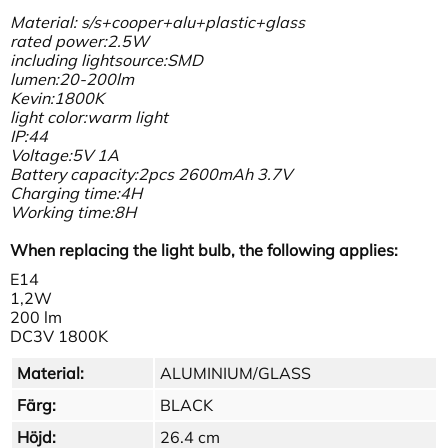
Material: s/s+cooper+alu+plastic+glass
rated power:2.5W
including lightsource:SMD
lumen:20-200lm
Kevin:1800K
light color:warm light
IP:44
Voltage:5V 1A
Battery capacity:2pcs 2600mAh 3.7V
Charging time:4H
Working time:8H
When replacing the light bulb, the following applies:
E14
1,2W
200 lm
DC3V 1800K
Material:
ALUMINIUM/GLASS
Färg:
BLACK
Höjd:
26.4 cm