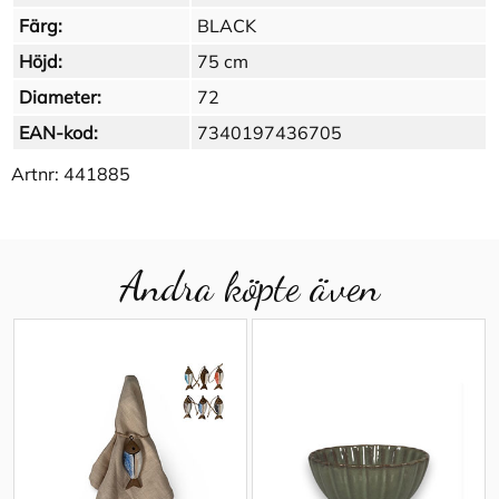
Färg:
BLACK
Höjd:
75 cm
Diameter:
72
EAN-kod:
7340197436705
Artnr:
441885
Andra köpte även