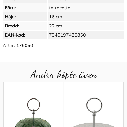
Färg:
terracotta
Höjd:
16 cm
Bredd:
22 cm
EAN-kod:
7340197425860
Artnr:
175050
Andra köpte även