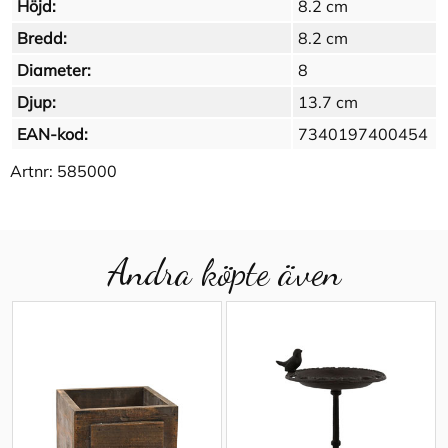
Höjd:
8.2 cm
Bredd:
8.2 cm
Diameter:
8
Djup:
13.7 cm
EAN-kod:
7340197400454
Artnr:
585000
Andra köpte även