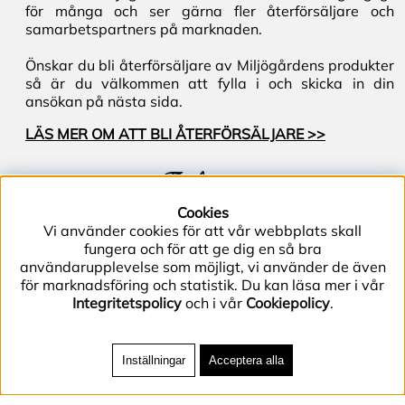
för många och ser gärna fler återförsäljare och
samarbetspartners på marknaden.
Önskar du bli återförsäljare av Miljögårdens produkter
så är du välkommen att fylla i och skicka in din
ansökan på nästa sida.
LÄS MER OM ATT BLI ÅTERFÖRSÄLJARE >>
Följ oss
Cookies
Vi använder cookies för att vår webbplats skall
fungera och för att ge dig en så bra
användarupplevelse som möjligt, vi använder de även
för marknadsföring och statistik. Du kan läsa mer i vår
Integritetspolicy
och i vår
Cookiepolicy
.
Telefon (+46) 40–40 86 40 | E-post
info@miljogarden.com
| Bolagsgatan 2, 233 51
Inställningar
Acceptera alla
Svedala