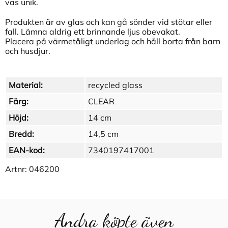
vas unik.
Produkten är av glas och kan gå sönder vid stötar eller
fall. Lämna aldrig ett brinnande ljus obevakat.
Placera på värmetåligt underlag och håll borta från barn
och husdjur.
Material:
recycled glass
Färg:
CLEAR
Höjd:
14 cm
Bredd:
14,5 cm
EAN-kod:
7340197417001
Artnr:
046200
Andra köpte även