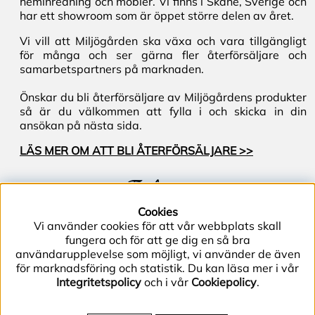
heminredning och möbler. Vi finns i Skåne, Sverige och
har ett showroom som är öppet större delen av året.
Vi vill att Miljögården ska växa och vara tillgängligt
för många och ser gärna fler återförsäljare och
samarbetspartners på marknaden.
Önskar du bli återförsäljare av Miljögårdens produkter
så är du välkommen att fylla i och skicka in din
ansökan på nästa sida.
LÄS MER OM ATT BLI ÅTERFÖRSÄLJARE >>
Följ oss
Cookies
Vi använder cookies för att vår webbplats skall
fungera och för att ge dig en så bra
användarupplevelse som möjligt, vi använder de även
för marknadsföring och statistik. Du kan läsa mer i vår
Integritetspolicy
och i vår
Cookiepolicy
.
Telefon (+46) 40–40 86 40 | E-post