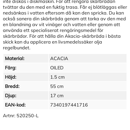
inte diskas i diskmaskin. För att rengöra skärbrädan
tvättar du den med en fuktig trasa. Får ej blötläggas eller
nedsänkas i vatten eftersom då kan den spricka. Du kan
också sanera din skärbräda genom att torka av den med
en blandning av vit vinäger och vatten eller genom att
använda ett specialiserat rengöringsmedel för
skärbrädor. För att hålla din Akacia-skärbräda i bästa
skick kan du applicera en livsmedelssäker olja
regelbundet.
Material:
ACACIA
Färg:
OILED
Höjd:
1.5 cm
Bredd:
55 cm
Djup:
17 cm
EAN-kod:
7340197441716
Artnr:
520250-L