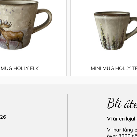
MUG HOLLY ELK
MINI MUG HOLLY T
Bli åt
 26
Vi är en loj
Vi har lång 
över 3000 nö