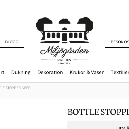
BLOGG
BESÖK O
rt
Dukning
Dekoration
Krukor & Vaser
Textilie
TLE STOPPER DEER
BOTTLE STOPP
Hitta 