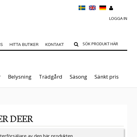
LOGGA IN
SS
HITTA BUTIKER
KONTAKT
r
Belysning
Trädgård
Säsong
Sänkt pris
ER DEER
återförsäljare av den här produkten