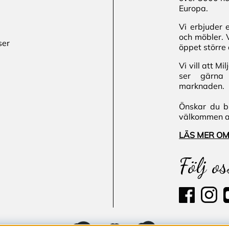
Europa.
Vi erbjuder 
och möbler. 
ser
öppet större 
Vi vill att M
ser gärna 
marknaden.
Önskar du bl
välkommen att
LÄS MER OM
Följ os