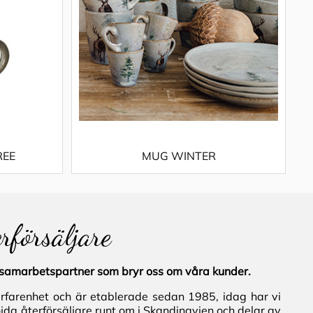
REE
MUG WINTER
erförsäljare
al samarbetspartner som bryr oss om våra kunder.
erfarenhet och är etablerade sedan 1985, idag har vi
jda återförsäljare runt om i Skandinavien och delar av