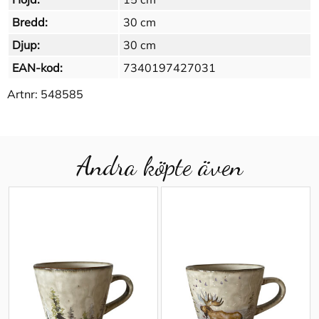
Bredd:
30 cm
Djup:
30 cm
EAN-kod:
7340197427031
Artnr:
548585
Andra köpte även