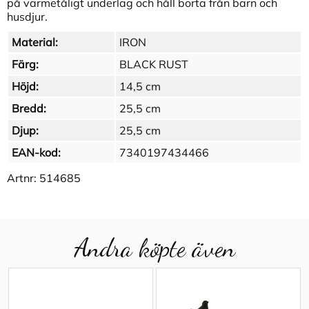
på värmetåligt underlag och håll borta från barn och
husdjur.
Material:
IRON
Färg:
BLACK RUST
Höjd:
14,5 cm
Bredd:
25,5 cm
Djup:
25,5 cm
EAN-kod:
7340197434466
Artnr:
514685
Andra köpte även