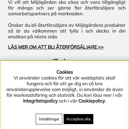
Vi vill att Miljögården ska växa och vara tillgängligt
för många och ser gärna fler återförsäljare och
samarbetspartners på marknaden.
Önskar du bli återförsäljare av Miljögårdens produkter
så är du välkommen att fylla i och skicka in din
ansökan på nästa sida.
LÄS MER OM ATT BLI ÅTERFÖRSÄLJARE >>
Följ oss
Cookies
Vi använder cookies för att vår webbplats skall
fungera och för att ge dig en så bra
användarupplevelse som möjligt, vi använder de även
för marknadsföring och statistik. Du kan läsa mer i vår
Integritetspolicy
och i vår
Cookiepolicy
.
Telefon (+46) 40–40 86 40 | E-post
info@miljogarden.com
| Bolagsgatan 2, 233 51
Inställningar
Acceptera alla
Svedala