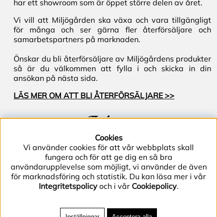
har ett showroom som är öppet större delen av året.
Vi vill att Miljögården ska växa och vara tillgängligt
för många och ser gärna fler återförsäljare och
samarbetspartners på marknaden.
Önskar du bli återförsäljare av Miljögårdens produkter
så är du välkommen att fylla i och skicka in din
ansökan på nästa sida.
LÄS MER OM ATT BLI ÅTERFÖRSÄLJARE >>
Följ oss
Cookies
Vi använder cookies för att vår webbplats skall
fungera och för att ge dig en så bra
användarupplevelse som möjligt, vi använder de även
för marknadsföring och statistik. Du kan läsa mer i vår
Integritetspolicy
och i vår
Cookiepolicy
.
Telefon (+46) 40–40 86 40 | E-post
info@miljogarden.com
| Bolagsgatan 2, 233 51
Inställningar
Acceptera alla