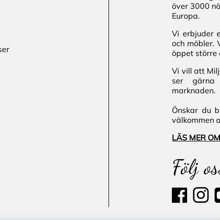
över 3000 nö
Europa.
Vi erbjuder 
och möbler. 
ser
öppet större 
Vi vill att M
ser gärna 
marknaden.
Önskar du bl
välkommen att
LÄS MER OM
Följ os