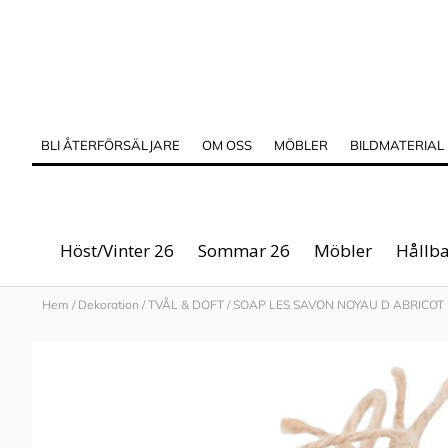
BLI ÅTERFÖRSÄLJARE
OM OSS
MÖBLER
BILDMATERIAL
Höst/Vinter 26
Sommar 26
Möbler
Hållba
Hem
/
Dekoration
/
TVÅL & DOFT
/
SOAP LES SAVON NOYAU D ABRICOT