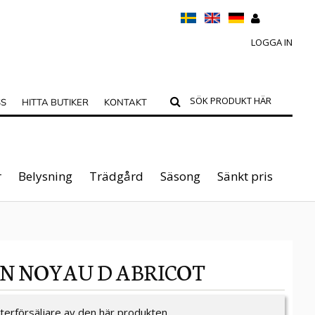
LOGGA IN
SS
HITTA BUTIKER
KONTAKT
r
Belysning
Trädgård
Säsong
Sänkt pris
ON NOYAU D ABRICOT
återförsäljare av den här produkten