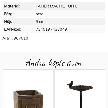
Material:
PAPIER MACHIE TOFFE
Färg:
ocra
Höjd:
9 cm
EAN-kod:
7340197433049
Artnr:
967010
Andra köpte även