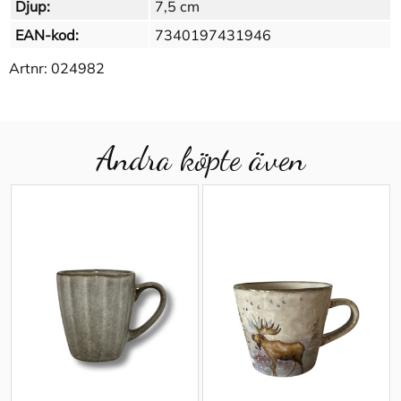
Djup:
7,5 cm
EAN-kod:
7340197431946
Artnr:
024982
Andra köpte även