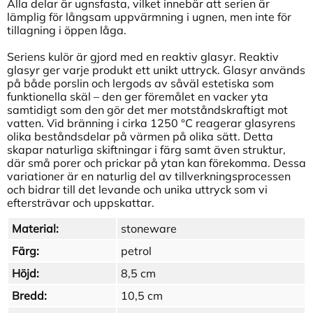
Alla delar är ugnsfasta, vilket innebär att serien är
lämplig för långsam uppvärmning i ugnen, men inte för
tillagning i öppen låga.
Seriens kulör är gjord med en reaktiv glasyr. Reaktiv
glasyr ger varje produkt ett unikt uttryck. Glasyr används
på både porslin och lergods av såväl estetiska som
funktionella skäl – den ger föremålet en vacker yta
samtidigt som den gör det mer motståndskraftigt mot
vatten. Vid bränning i cirka 1250 °C reagerar glasyrens
olika beståndsdelar på värmen på olika sätt. Detta
skapar naturliga skiftningar i färg samt även struktur,
där små porer och prickar på ytan kan förekomma. Dessa
variationer är en naturlig del av tillverkningsprocessen
och bidrar till det levande och unika uttryck som vi
eftersträvar och uppskattar.
Material:
stoneware
Färg:
petrol
Höjd:
8,5 cm
Bredd:
10,5 cm