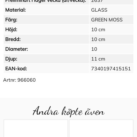
Preliminärt i lager vecka (år/vecka):
2637
Material:
GLASS
Färg:
GREEN MOSS
Höjd:
10 cm
Bredd:
10 cm
Diameter:
10
Djup:
11 cm
EAN-kod:
7340197415151
Artnr:
966060
Andra köpte även