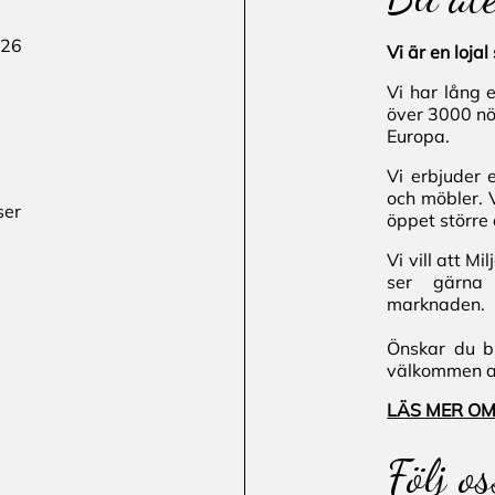
 26
Vi är en loj
Vi har lång 
över 3000 nö
Europa.
Vi erbjuder 
och möbler. 
ser
öppet större 
Vi vill att M
ser gärna 
marknaden.
Önskar du bl
välkommen att
LÄS MER OM
Följ os