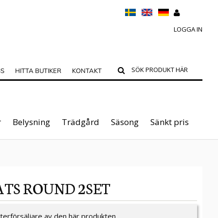
LOGGA IN
SS
HITTA BUTIKER
KONTAKT
r
Belysning
Trädgård
Säsong
Sänkt pris
ATS ROUND 2SET
återförsäljare av den här produkten