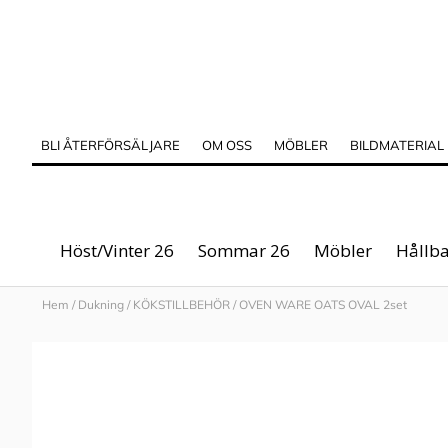
BLI ÅTERFÖRSÄLJARE
OM OSS
MÖBLER
BILDMATERIAL
Höst/Vinter 26
Sommar 26
Möbler
Hållba
Hem
/
Dukning
/
KÖKSTILLBEHÖR
/
OVEN WARE OATS OVAL 2set