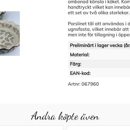
ombonad känsla i köket. Komm
handtryckt vilket kan innebär
ett set av två olika storlekar.
Porslinet tål att användas i 
ugnsfasta, vilket innebär at
men inte för tillagning i öpp
Preliminärt i lager vecka (år
Material:
Färg:
EAN-kod:
Artnr:
067960
Andra köpte även