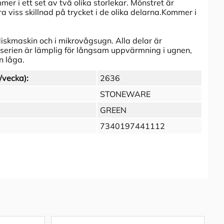
er i ett set av två olika storlekar. Mönstret är
a viss skillnad på trycket i de olika delarna.Kommer i
diskmaskin och i mikrovågsugn. Alla delar är
t serien är lämplig för långsam uppvärmning i ugnen,
en låga.
/vecka):
2636
STONEWARE
GREEN
7340197441112