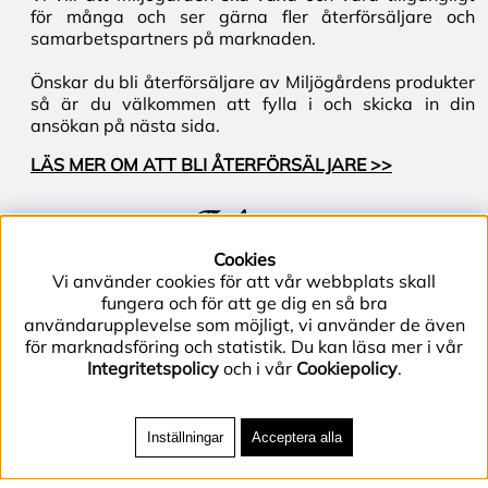
för många och ser gärna fler återförsäljare och
samarbetspartners på marknaden.
Önskar du bli återförsäljare av Miljögårdens produkter
så är du välkommen att fylla i och skicka in din
ansökan på nästa sida.
LÄS MER OM ATT BLI ÅTERFÖRSÄLJARE >>
Följ oss
Cookies
Vi använder cookies för att vår webbplats skall
fungera och för att ge dig en så bra
användarupplevelse som möjligt, vi använder de även
för marknadsföring och statistik. Du kan läsa mer i vår
Integritetspolicy
och i vår
Cookiepolicy
.
Telefon (+46) 40–40 86 40 | E-post
info@miljogarden.com
| Bolagsgatan 2, 233 51
Inställningar
Acceptera alla
Svedala