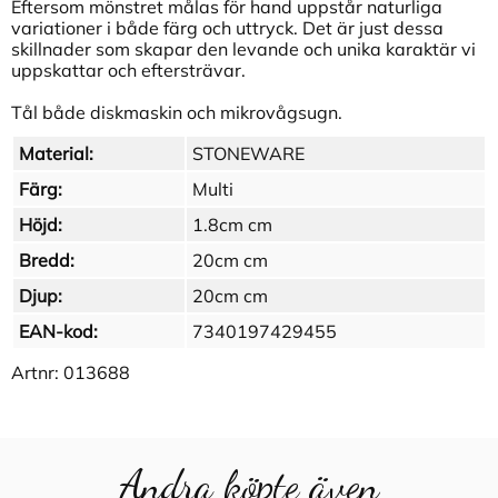
Eftersom mönstret målas för hand uppstår naturliga
variationer i både färg och uttryck. Det är just dessa
skillnader som skapar den levande och unika karaktär vi
uppskattar och eftersträvar.
Tål både diskmaskin och mikrovågsugn.
Material:
STONEWARE
Färg:
Multi
Höjd:
1.8cm cm
Bredd:
20cm cm
Djup:
20cm cm
EAN-kod:
7340197429455
Artnr:
013688
Andra köpte även