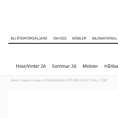
BLI ÅTERFÖRSÄLJARE
OM OSS
MÖBLER
BILDMATERIAL
Höst/Vinter 26
Sommar 26
Möbler
Hållba
Hem
/
Krukor & Vaser
/
UTEKRUKOR
/
POT URN RUSTY TALL 2 SET