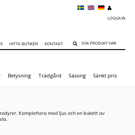
LOGGA IN
SS
HITTA BUTIKER
KONTAKT
r
Belysning
Trädgård
Säsong
Sänkt pris
odyrer. Komplettera med ljus och en bukett av
la.