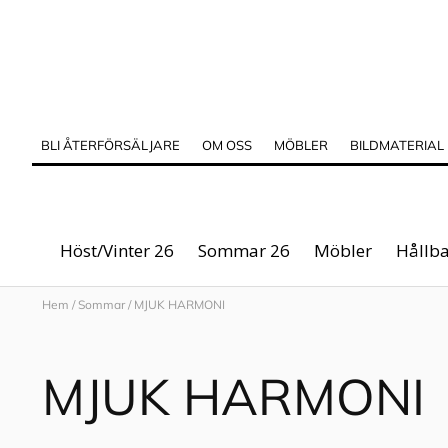
BLI ÅTERFÖRSÄLJARE
OM OSS
MÖBLER
BILDMATERIAL
Höst/Vinter 26
Sommar 26
Möbler
Hållba
Hem
/
Sommar
/
MJUK HARMONI
MJUK HARMONI