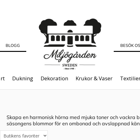
BLOGG
BESÖK O
rt
Dukning
Dekoration
Krukor & Vaser
Textilie
Skapa en harmonisk hörna med mjuka toner och vackra br
säsongens blommor för en ombonad och avslappnad käns