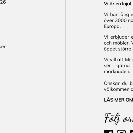
 26
Vi är en loj
Vi har lång 
över 3000 nö
Europa.
Vi erbjuder 
och möbler. 
ser
öppet större 
Vi vill att M
ser gärna 
marknaden.
Önskar du bl
välkommen att
LÄS MER OM
Följ os