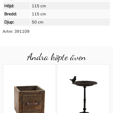
Höjd:
115 cm
Bredd:
115 cm
Djup:
50 cm
Artnr:
391109
Andra köpte även