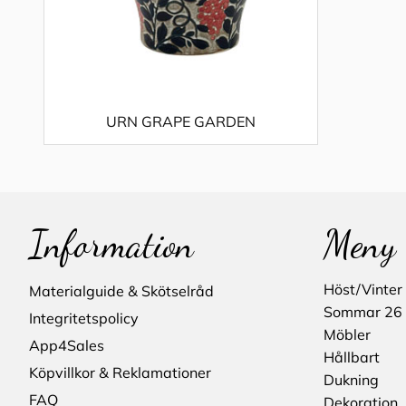
URN GRAPE GARDEN
Information
Meny
Höst/Vinter
Materialguide & Skötselråd
Sommar 26
Integritetspolicy
Möbler
App4Sales
Hållbart
Köpvillkor & Reklamationer
Dukning
FAQ
Dekoration