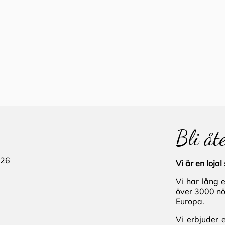
Bli åt
 26
Vi är en loj
Vi har lång 
över 3000 nö
Europa.
Vi erbjuder 