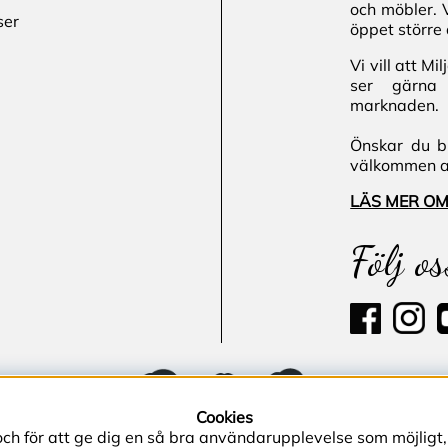
och möbler. 
ser
öppet större 
Vi vill att M
ser gärna 
marknaden.
Önskar du bl
välkommen att
LÄS MER OM
Följ os
Cookies
och för att ge dig en så bra användarupplevelse som möjligt,