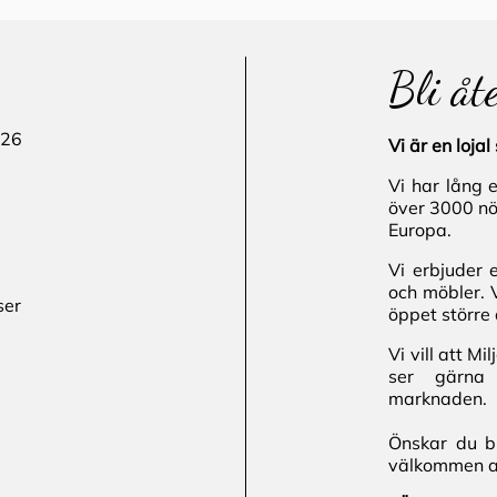
Bli åt
 26
Vi är en loj
Vi har lång 
över 3000 nö
Europa.
Vi erbjuder 
och möbler. 
ser
öppet större 
Vi vill att M
ser gärna 
marknaden.
Önskar du bl
välkommen att