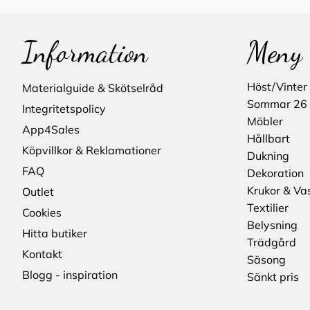
Information
Meny
Höst/Vinter
Materialguide & Skötselråd
Sommar 26
Integritetspolicy
Möbler
App4Sales
Hållbart
Köpvillkor & Reklamationer
Dukning
FAQ
Dekoration
Krukor & Va
Outlet
Textilier
Cookies
Belysning
Hitta butiker
Trädgård
Kontakt
Säsong
Blogg - inspiration
Sänkt pris