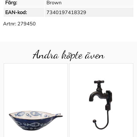
Färg:
Brown
EAN-kod:
7340197418329
Artnr:
279450
Andra köpte även