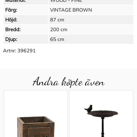
Material:
WOOD - PINE
Färg:
VINTAGE BROWN
Höjd:
87 cm
Bredd:
200 cm
Djup:
65 cm
Artnr:
396291
Andra köpte även