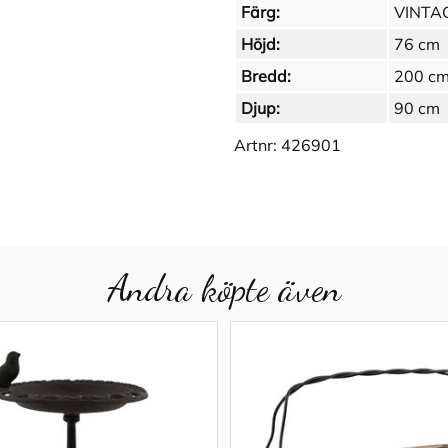
Färg:
VINTA
Höjd:
76 cm
Bredd:
200 c
Djup:
90 cm
Artnr:
426901
Andra köpte även