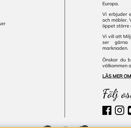
Europa.
Vi erbjuder 
och möbler. 
ser
öppet större 
Vi vill att M
ser gärna 
marknaden.
Önskar du bl
välkommen att
LÄS MER OM
Följ os