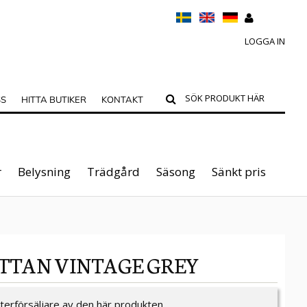
LOGGA IN
SS
HITTA BUTIKER
KONTAKT
r
Belysning
Trädgård
Säsong
Sänkt pris
TTAN VINTAGE GREY
återförsäljare av den här produkten