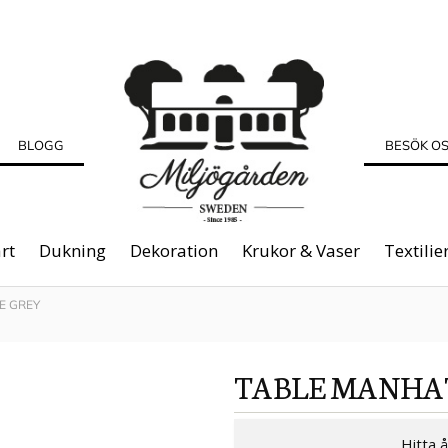
BLOGG
BESÖK O
rt
Dukning
Dekoration
Krukor & Vaser
Textilie
E GREY
TABLE MANHA
Hitta 