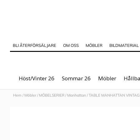
BLI ÅTERFÖRSÄLJARE
OM OSS
MÖBLER
BILDMATERIAL
Höst/Vinter 26
Sommar 26
Möbler
Hållba
Hem
/
Möbler
/
MÖBELSERIER
/
Manhattan
/
TABLE MANHATTAN VINTAG