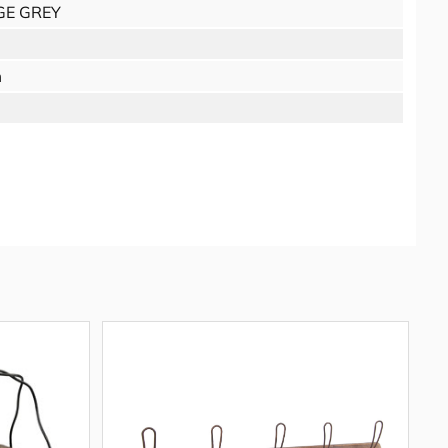
GE GREY
m