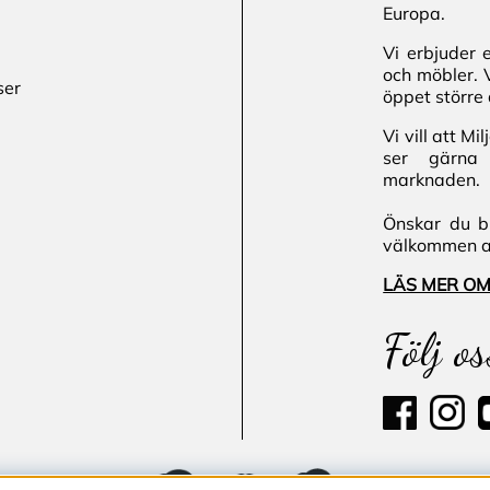
Europa.
Vi erbjuder 
och möbler. 
ser
öppet större 
Vi vill att M
ser gärna 
marknaden.
Önskar du bl
välkommen att
LÄS MER OM
Följ os