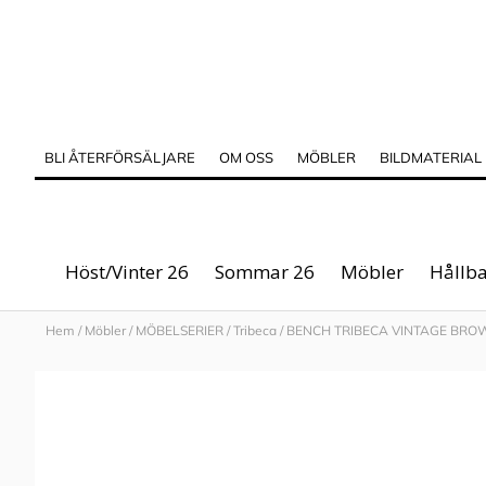
BLI ÅTERFÖRSÄLJARE
OM OSS
MÖBLER
BILDMATERIAL
Höst/Vinter 26
Sommar 26
Möbler
Hållba
Hem
/
Möbler
/
MÖBELSERIER
/
Tribeca
/
BENCH TRIBECA VINTAGE BRO