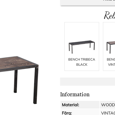
Rel
BENCH TRIBECA
BENC
BLACK
VIN
Information
Material:
WOOD -
Färg:
VINTA