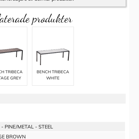
aterade produkter
H TRIBECA
BENCH TRIBECA
TAGE GREY
WHITE
 PINE/METAL - STEEL
GE BROWN