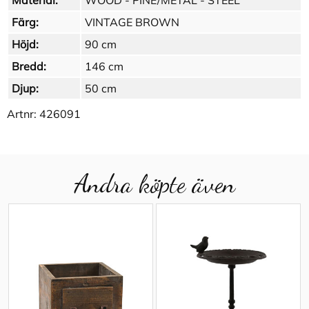
Material:
WOOD - PINE/METAL - STEEL
Färg:
VINTAGE BROWN
Höjd:
90 cm
Bredd:
146 cm
Djup:
50 cm
Artnr:
426091
Andra köpte även