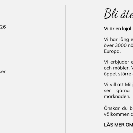
Bli åt
 26
Vi är en loj
Vi har lång 
över 3000 nö
Europa.
Vi erbjuder 
och möbler. 
ser
öppet större 
Vi vill att M
ser gärna 
marknaden.
Önskar du bl
välkommen att
LÄS MER OM