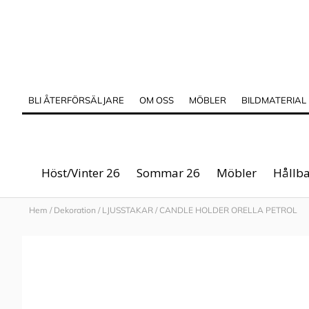
BLI ÅTERFÖRSÄLJARE
OM OSS
MÖBLER
BILDMATERIAL
Höst/Vinter 26
Sommar 26
Möbler
Hållba
Hem
/
Dekoration
/
LJUSSTAKAR
/
CANDLE HOLDER ORELLA PETROL