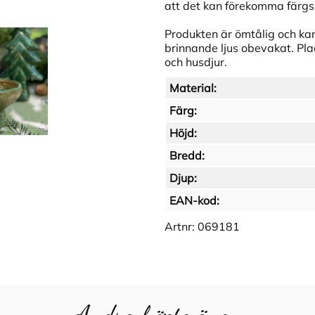
att det kan förekomma färgski
Produkten är ömtålig och kan 
brinnande ljus obevakat. Pla
och husdjur.
Material:
Färg:
Höjd:
Bredd:
Djup:
EAN-kod:
Artnr:
069181
Andra köpte även