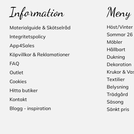
Information
Meny
Höst/Vinter
Materialguide & Skötselråd
Sommar 26
Integritetspolicy
Möbler
App4Sales
Hållbart
Köpvillkor & Reklamationer
Dukning
FAQ
Dekoration
Krukor & Va
Outlet
Textilier
Cookies
Belysning
Hitta butiker
Trädgård
Kontakt
Säsong
Blogg - inspiration
Sänkt pris