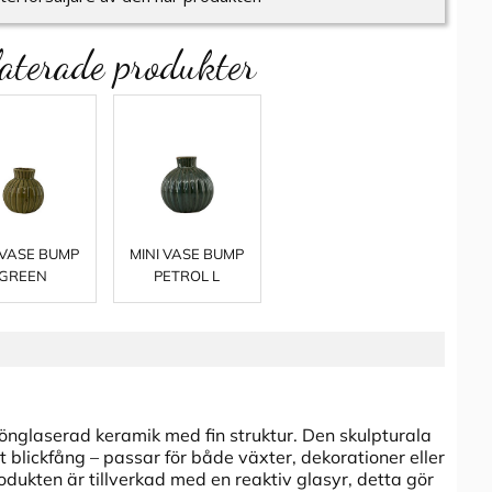
aterade produkter
 VASE BUMP
MINI VASE BUMP
GREEN
PETROL L
grönglaserad keramik med fin struktur. Den skulpturala
rt blickfång – passar för både växter, dekorationer eller
odukten är tillverkad med en reaktiv glasyr, detta gör