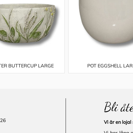
TER BUTTERCUP LARGE
POT EGGSHELL LA
Bli åt
 26
Vi är en loj
Vi har lång 