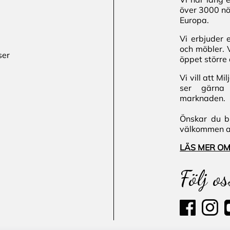
över 3000 nö
Europa.
Vi erbjuder 
och möbler. 
ser
öppet större 
Vi vill att M
ser gärna 
marknaden.
Önskar du bl
välkommen att
LÄS MER OM
Följ os