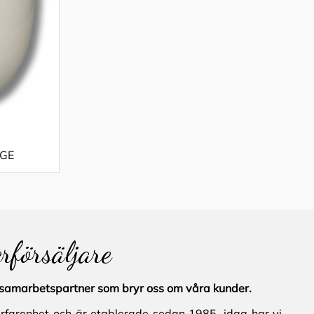
RGE
erförsäljare
al samarbetspartner som bryr oss om våra kunder.
erfarenhet och är etablerade sedan 1985, idag har vi