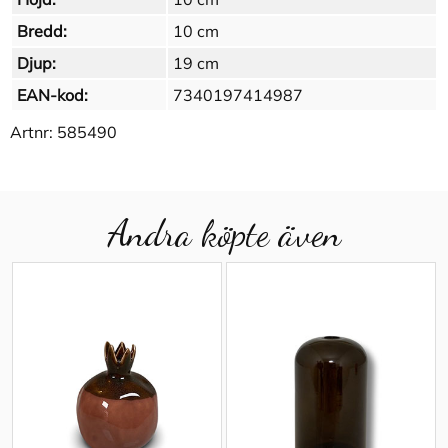
Bredd:
10 cm
Djup:
19 cm
EAN-kod:
7340197414987
Artnr:
585490
Andra köpte även